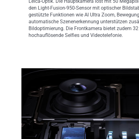
Leica-Optik. Die Hauptkamera löst mit 50 Megapix
den Light-Fusion-950-Sensor mit optischer Bildstabi
gestützte Funktionen wie AI Ultra Zoom, Bewegu
automatische Szenenerkennung unterstützen zusät
Bildoptimierung. Die Frontkamera bietet zudem 32
hochauflösende Selfies und Videotelefonie.