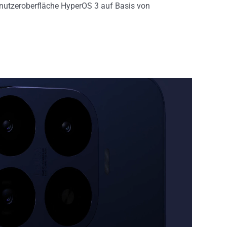
enutzeroberfläche HyperOS 3 auf Basis von