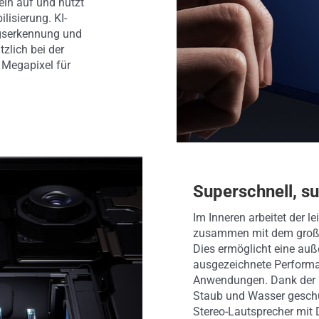
eln auf und nutzt
lisierung. KI-
ngserkennung und
zlich bei der
 Megapixel für
Superschnell, s
Im Inneren arbeitet der 
zusammen mit dem große
Dies ermöglicht eine auß
ausgezeichnete Performa
Anwendungen. Dank der I
Staub und Wasser geschü
Stereo-Lautsprecher mit 