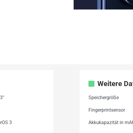
Weitere Da
3"
Speichergröße
Fingerprintsensor
rOS 3
Akkukapazität in mA