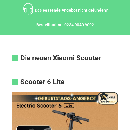
Zum
Inhalt
Das passende Angebot nicht gefunden?
springen
Bestellhotline:
0234 9040 9092
Die neuen Xiaomi Scooter
Scooter 6 Lite