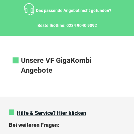
Zum
Inhalt
Das passende Angebot nicht gefunden?
springen
Bestellhotline:
0234 9040 9092
Unsere VF GigaKombi
Angebote
Hilfe & Service? Hier klicken
Bei weiteren Fragen: