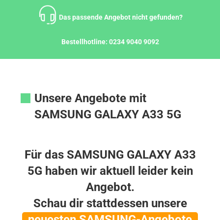
Zum
Inhalt
Das passende Angebot nicht gefunden?
springen
Bestellhotline:
0234 9040 9092
Unsere Angebote mit
SAMSUNG GALAXY A33 5G
Für das SAMSUNG GALAXY A33
5G haben wir aktuell leider kein
Angebot.
Schau dir stattdessen unsere
neuesten SAMSUNG-Angebote