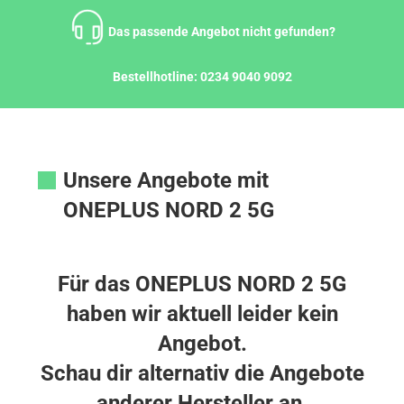
Zum
Inhalt
Das passende Angebot nicht gefunden?
springen
Bestellhotline:
0234 9040 9092
Unsere Angebote mit
ONEPLUS NORD 2 5G
Für das ONEPLUS NORD 2 5G
haben wir aktuell leider kein
Angebot.
Schau dir alternativ die Angebote
anderer Hersteller an.