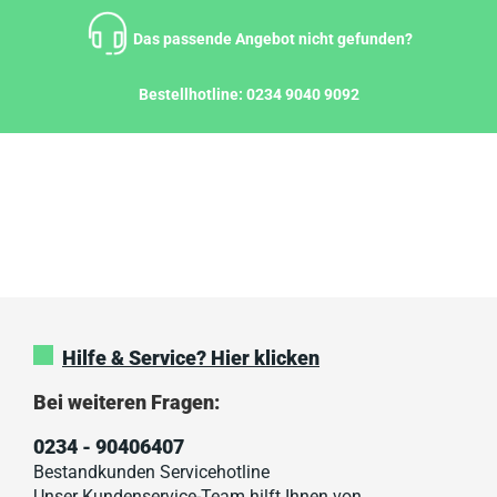
Zum
Inhalt
Das passende Angebot nicht gefunden?
springen
Bestellhotline:
0234 9040 9092
Hilfe & Service? Hier klicken
Bei weiteren Fragen:
0234 - 90406407
Bestandkunden Servicehotline
Unser Kundenservice-Team hilft Ihnen von