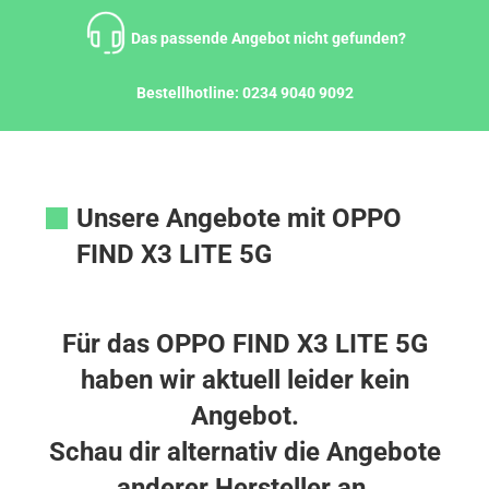
Zum
Inhalt
Das passende Angebot nicht gefunden?
springen
Bestellhotline:
0234 9040 9092
Unsere Angebote mit OPPO
FIND X3 LITE 5G
Für das OPPO FIND X3 LITE 5G
haben wir aktuell leider kein
Angebot.
Schau dir alternativ die Angebote
anderer Hersteller an.