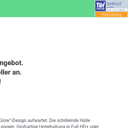
Angebot.
ller an.
!
low“-Design aufwartet. Die schillernde Hülle
 sorgen. Großartige Unterhaltung in Full HD+ oder