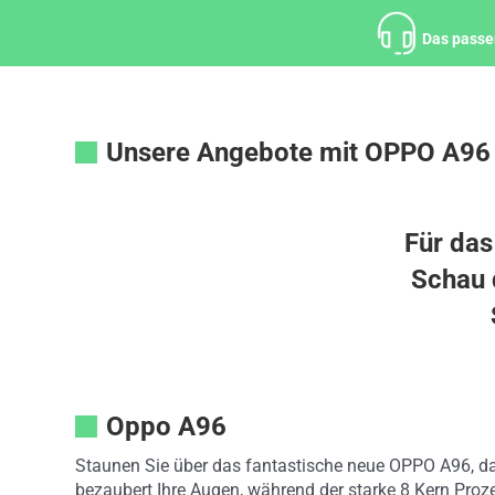
Zum
Inhalt
Das passe
springen
Unsere Angebote mit OPPO A96
Für das
Schau d
Oppo A96
Staunen Sie über das fantastische neue OPPO A96, da
bezaubert Ihre Augen, während der starke 8 Kern Proz