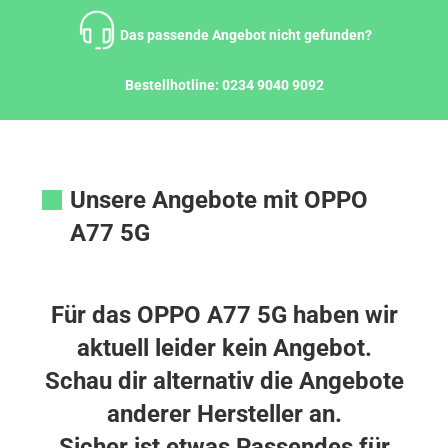
Zum
Inhalt
Das passende Angebot nicht gefunden?
springen
Bestellhotline:
0234 9040 9092
Unsere Angebote mit OPPO
A77 5G
Für das OPPO A77 5G haben wir
aktuell leider kein Angebot.
Schau dir alternativ die Angebote
anderer Hersteller an.
Sicher ist etwas Passendes für