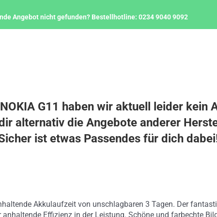
nde Angebot nicht gefunden?
Bestellhotline:
0234 9040 9092
1
 NOKIA G11 haben wir aktuell leider kein 
ir alternativ die Angebote anderer Herste
Sicher ist etwas Passendes für dich dabei
altende Akkulaufzeit von unschlagbaren 3 Tagen. Der fantastis
r anhaltende Effizienz in der Leistung. Schöne und farbechte Bil