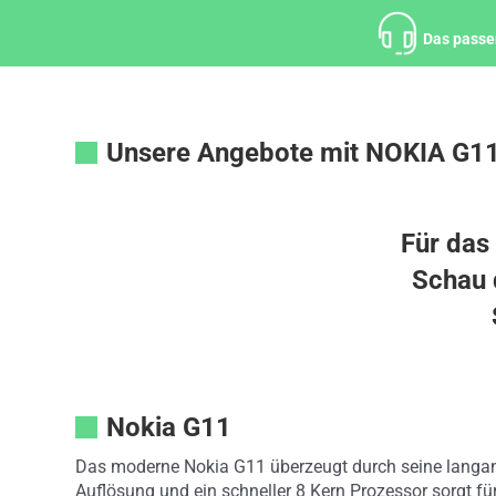
Zum
Inhalt
Das passe
springen
Unsere Angebote mit NOKIA G1
Für das
Schau d
Nokia G11
Das moderne Nokia G11 überzeugt durch seine langanh
Auflösung und ein schneller 8 Kern Prozessor sorgt fü