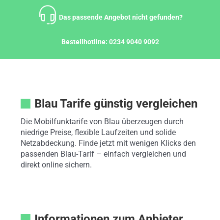
Zum
Inhalt
Das passende Angebot nicht gefunden?
springen
Bestellhotline:
0234 9040 9092
Blau Tarife günstig vergleichen
Die Mobilfunktarife von Blau überzeugen durch
niedrige Preise, flexible Laufzeiten und solide
Netzabdeckung. Finde jetzt mit wenigen Klicks den
passenden Blau-Tarif – einfach vergleichen und
direkt online sichern.
Informationen zum Anbieter