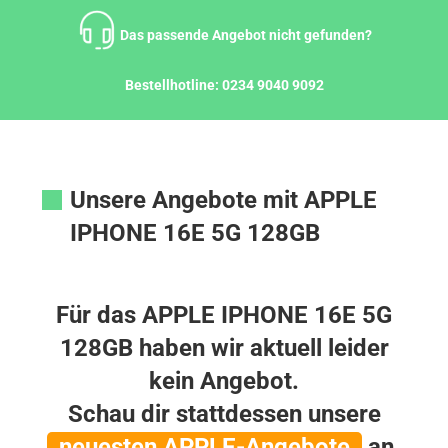
Zum
Inhalt
Das passende Angebot nicht gefunden?
springen
Bestellhotline:
0234 9040 9092
Unsere Angebote mit APPLE
IPHONE 16E 5G 128GB
Für das APPLE IPHONE 16E 5G
128GB haben wir aktuell leider
kein Angebot.
Schau dir stattdessen unsere
neuesten APPLE-Angebote
an.