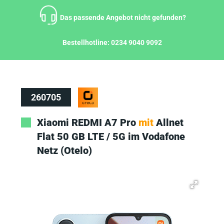
Zum
Inhalt
Das passende Angebot nicht gefunden?
springen
Bestellhotline:
0234 9040 9092
260705
Xiaomi REDMI A7 Pro
mit
Allnet
Flat 50 GB LTE / 5G im Vodafone
Netz (Otelo)