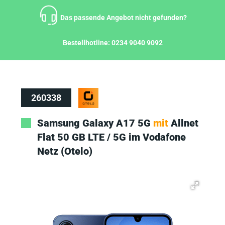
Zum
Inhalt
Das passende Angebot nicht gefunden?
springen
Bestellhotline:
0234 9040 9092
260338
Samsung Galaxy A17 5G
mit
Allnet
Flat 50 GB LTE / 5G im Vodafone
Netz (Otelo)